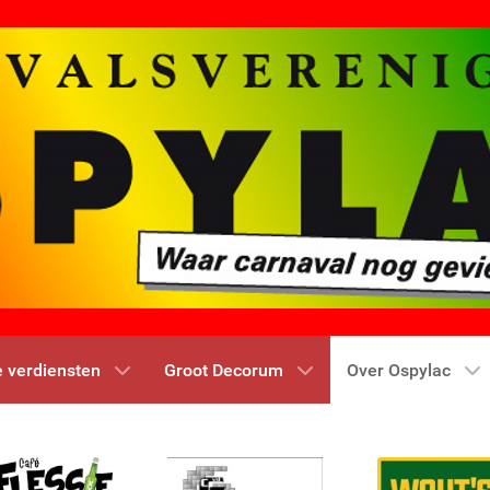
e verdiensten
Groot Decorum
Over Ospylac